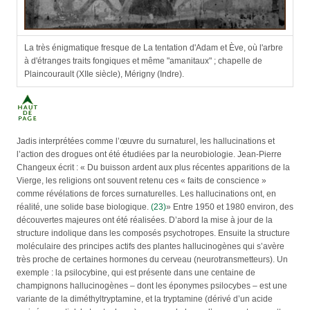
La très énigmatique fresque de La tentation d'Adam et Ève, où l'arbre
à d'étranges traits fongiques et même "amanitaux" ; chapelle de
Plaincourault (XIIe siècle), Mérigny (Indre).
Jadis interprétées comme l’œuvre du surnaturel, les hallucinations et
l’action des drogues ont été étudiées par la neurobiologie. Jean-Pierre
Changeux écrit : « Du buisson ardent aux plus récentes apparitions de la
Vierge, les religions ont souvent retenu ces « faits de conscience »
comme révélations de forces surnaturelles. Les hallucinations ont, en
réalité, une solide base biologique.
(23)
» Entre 1950 et 1980 environ, des
découvertes majeures ont été réalisées. D’abord la mise à jour de la
structure indolique dans les composés psychotropes. Ensuite la structure
moléculaire des principes actifs des plantes hallucinogènes qui s’avère
très proche de certaines hormones du cerveau (neurotransmetteurs). Un
exemple : la psilocybine, qui est présente dans une centaine de
champignons hallucinogènes – dont les éponymes psilocybes – est une
variante de la diméthyltryptamine, et la tryptamine (dérivé d’un acide