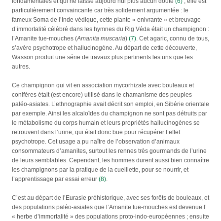
fondamentales et qui ne laisse aujourd’hui plus aucun doute
(6)
; elle est
particulièrement convaincante car très solidement argumentée : le
fameux Soma de l’Inde védique, cette plante « enivrante » et breuvage
d’immortalité célébré dans les hymnes du Rig Véda était un champignon :
l’Amanite tue-mouches (
Amanita muscaria
)
(7)
. Cet agaric, connu de tous,
s’avère psychotrope et hallucinogène. Au départ de cette découverte,
Wasson produit une série de travaux plus pertinents les uns que les
autres.
Ce champignon qui vit en association mycorhizale avec bouleaux et
conifères était (est encore) utilisé dans le chamanisme des peuples
paléo-asiates. L’ethnographie avait décrit son emploi, en Sibérie orientale
par exemple. Ainsi les alcaloïdes du champignon ne sont pas détruits par
le métabolisme du corps humain et leurs propriétés hallucinogènes se
retrouvent dans l’urine, qui était donc bue pour récupérer l’effet
psychotrope. Cet usage a pu naître de l’observation d’animaux
consommateurs d’amanites, surtout les rennes très gourmands de l’urine
de leurs semblables. Cependant, les hommes durent aussi bien connaître
les champignons par la pratique de la cueillette, pour se nourrir, et
l’apprentissage par essai erreur
(8)
.
C’est au départ de l’Eurasie préhistorique, avec ses forêts de bouleaux, et
des populations paléo-asiates que l’Amanite tue-mouches est devenue l’
« herbe d’immortalité » des populations proto-indo-européennes ; ensuite