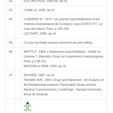
42
ESCOHOTADO, 1989-90, op cit.
43
CAMILLA, 1995, op cit.
44
LA BARRE W. , 1974. Les plantes psychédéliques et les
origines chamaniques de la religion, dans FURST P.T.,
La
chair des dieux
, Paris, p 249-266.
LECOURT, 1986, op cit.
45
Ce que les Anglo-saxons nomment
set and setting
46
WATTS A., 1969.
L’expérience psychédélique : réalité ou
chimère ?, Mandala. Essai sur l’expérience hallucinogène
,
Paris, p 238-251.
WASSON & HEIM, 1958, op cit.
47
SNYDER, 1987, op cit
PAHNKE W.N., 1963.
Drugs and Mysticism : An Analysis of
the Relationship between Psychedelic Drugs and the
Mystical Consciousness
, Cambridge : Harvard University ;
thèse de doctorat.