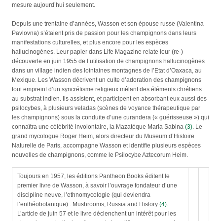
mesure aujourd’hui seulement.
Depuis une trentaine d’années, Wasson et son épouse russe (Valentina
Pavlovna) s’étaient pris de passion pour les champignons dans leurs
manifestations culturelles, et plus encore pour les espèces
hallucinogènes. Leur papier dans Life Magazine relate leur (re-)
découverte en juin 1955 de l’utilisation de champignons hallucinogènes
dans un village indien des lointaines montagnes de l’Etat d’Oaxaca, au
Mexique. Les Wasson décrivent un culte d’adoration des champignons
tout empreint d’un syncrétisme religieux mêlant des éléments chrétiens
au substrat indien. Ils assistent, et participent en absorbant eux aussi des
psilocybes, à plusieurs veladas (scènes de voyance thérapeutique par
les champignons) sous la conduite d’une curandera (« guérisseuse ») qui
connaîtra une célébrité involontaire, la Mazatèque Maria Sabina
(3)
. Le
grand mycologue Roger Heim, alors directeur du Museum d’Histoire
Naturelle de Paris, accompagne Wasson et identifie plusieurs espèces
nouvelles de champignons, comme le Psilocybe Aztecorum Heim.
Toujours en 1957, les éditions Pantheon Books éditent le
premier livre de Wasson, à savoir l’ouvrage fondateur d’une
discipline neuve, l’ethnomycologie (qui deviendra
l’enthéobotanique) : Mushrooms, Russia and History
(4)
.
L’article de juin 57 et le livre déclenchent un intérêt pour les