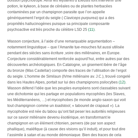
boisson psychotrope. Ainsi les Mystères d’Eleusis font intervenir une
potion, le kykeon, à base de céréales ou de plantes herbacées
contaminées par un champignon parasite que l’on appelle
génériquement l’ergot du seigle (
Claviceps purpurea
) qui a des
propriétés hallucinogènes puisque sa principale composante
psychoactive est très proche du célèbre LSD 25
(11)
.
Wasson conjecture, à l’aide d’une remarquable argumentation –
notamment linguistique – que l’Amanite tue-mouches fut aussi utilisée
pendant des siècles sans écriture ,voire des millénaires, en Europe.
Conjecture considérablement renforcée aujourd’hui, entre autres par des
découvertes archéologiques. En Catalogne, un gisement ibère de l’âge
du bronze (Mas Castellar) comporte des traces de l’utilisation de l’ergot
du seigle. L’homme de Similaun (IVme millénaire av. J.C.), trouvé congelé
dans les Hautes Alpes, portait sur lui des champignons psilocybes
(12)
.
Wasson défend l’idée que les peuples européens sont classables suivant
une dichotomie qui les partage en populations mycophiles (les Slaves,
les Méditerranéens, …) et mycophobes (le monde anglo-saxon qui voit
tout champignon comme un
toadstool
, « tabouret de crapaud »). La
mycophobie est née du tabou qu’ont fait peser les autorités religieuses
sur ce savoir millénaire devenu ésotérique, en transformant le
champignon en un élément chtonien, pervers (de par son aspect
phallique), maléfique (à cause des visions qu’il induit), et pour tout dire
l’assimile à satan et au monde démoniaque. Bien des traces de cela