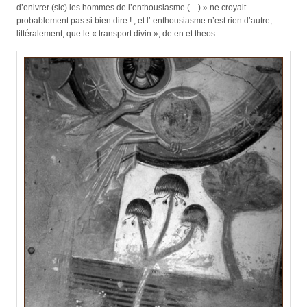
d’enivrer (sic) les hommes de l’enthousiasme (…) » ne croyait
probablement pas si bien dire ! ; et l’ enthousiasme n’est rien d’autre,
littéralement, que le « transport divin », de en et theos .