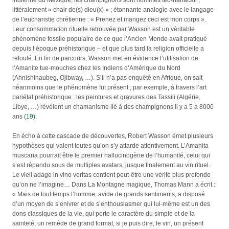
indienne du Mexique, les champignons sont nommés teo-nanácatl ,
littéralement « chair de(s) dieu(x) » ; étonnante analogie avec le langage
de l’eucharistie chrétienne : « Prenez et mangez ceci est mon corps ».
Leur consommation rituelle retrouvée par Wasson est un véritable
phénomène fossile populaire de ce que l’Ancien Monde avait pratiqué
depuis l’époque préhistorique – et que plus tard la religion officielle a
refoulé. En fin de parcours, Wasson met en évidence l’utilisation de
l’Amanite tue-mouches chez les Indiens d’Amérique du Nord
(Ahnishinaubeg, Ojibway, …). S’il n’a pas enquêté en Afrique, on sait
néanmoins que le phénomène fut présent ; par exemple, à travers l’art
pariétal préhistorique : les peintures et gravures des Tassili (Algérie,
Libye, …) révèlent un chamanisme lié à des champignons il y a 5 à 8000
ans
(19)
.
En écho à cette cascade de découvertes, Robert Wasson émet plusieurs
hypothèses qui valent toutes qu’on s’y attarde attentivement. L’Amanita
muscaria pourrait être le premier hallucinogène de l’humanité, celui qui
s’est répandu sous de multiples avatars, jusque finalement au vin rituel.
Le vieil adage in vino veritas contient peut-être une vérité plus profonde
qu’on ne l’imagine… Dans La Montagne magique, Thomas Mann a écrit :
« Mais de tout temps l’homme, avide de grands sentiments, a disposé
d’un moyen de s’enivrer et de s’enthousiasmer qui lui-même est un des
dons classiques de la vie, qui porte le caractère du simple et de la
sainteté, un remède de grand format, si je puis dire, le vin, un présent