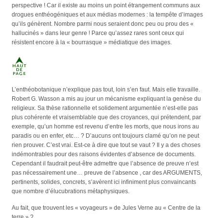
perspective ! Car il existe au moins un point étrangement communs aux
drogues enthéogéniques et aux médias modernes : la tempête d’images
qu’ils génèrent. Nombre parmi nous seraient donc peu ou prou des «
hallucinés » dans leur genre ! Parce qu’assez rares sont ceux qui
résistent encore à la « bourrasque » médiatique des images.
L’enthéobotanique n’explique pas tout, loin s’en faut. Mais elle travaille.
Robert G. Wasson a mis au jour un mécanisme expliquant la genèse du
religieux. Sa thèse rationnelle et solidement argumentée n’est-elle pas
plus cohérente et vraisemblable que des croyances, qui prétendent, par
exemple, qu’un homme est revenu d’entre les morts, que nous irons au
paradis ou en enfer, etc… ? D’aucuns ont toujours clamé qu’on ne peut
rien prouver. C’est vrai. Est-ce à dire que tout se vaut ? Il y a des choses
indémontrables pour des raisons évidentes d’absence de documents.
Cependant il faudrait peut-être admettre que l’absence de preuve n’est
pas nécessairement une… preuve de l’absence , car des ARGUMENTS,
pertinents, solides, concrets, s’avèrent ici infiniment plus convaincants
que nombre d’élucubrations métaphysiques.
Au fait, que trouvent les « voyageurs » de Jules Verne au « Centre de la
terre » ?