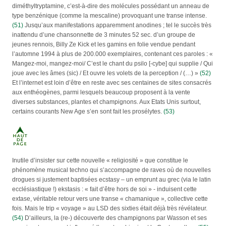
diméthyltryptamine, c’est-à-dire des molécules possédant un anneau de
type benzénique (comme la mescaline) provoquant une transe intense.
(51)
Jusqu’aux manifestations apparemment anodines ; tel le succès très
inattendu d’une chansonnette de 3 minutes 52 sec. d’un groupe de
jeunes rennois, Billy Ze Kick et les gamins en folie vendue pendant
l’automne 1994 à plus de 200.000 exemplaires, contenant ces paroles : «
Mangez-moi, mangez-moi/ C’est le chant du psilo [-cybe] qui supplie / Qui
joue avec les âmes (sic) / Et ouvre les volets de la perception / (…) »
(52)
Et l’internet est loin d’être en reste avec ses centaines de sites consacrés
aux enthéogènes, parmi lesquels beaucoup proposent à la vente
diverses substances, plantes et champignons. Aux Etats Unis surtout,
certains courants New Age s’en sont fait les prosélytes.
(53)
Inutile d’insister sur cette nouvelle « religiosité » que constitue le
phénomène musical techno qui s’accompagne de raves où de nouvelles
drogues si justement baptisées ecstasy – un emprunt au grec (via le latin
ecclésiastique !) ekstasis : « fait d’être hors de soi » - induisent cette
extase, véritable retour vers une transe « chamanique », collective cette
fois. Mais le trip « voyage » au LSD des sixties était déjà très révélateur.
(54)
D’ailleurs, la (re-) découverte des champignons par Wasson et ses