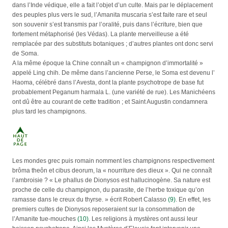
dans l’Inde védique, elle a fait l’objet d’un culte. Mais par le déplacement
des peuples plus vers le sud, l’Amanita muscaria s’est faite rare et seul
son souvenir s’est transmis par l’oralité, puis dans l’écriture, bien que
fortement métaphorisé (les Védas). La plante merveilleuse a été
remplacée par des substituts botaniques ; d’autres plantes ont donc servi
de Soma.
A la même époque la Chine connaît un « champignon d’immortalité »
appelé Ling chih. De même dans l’ancienne Perse, le Soma est devenu l’
Haoma, célébré dans l’Avesta, dont la plante psychotrope de base fut
probablement Peganum harmala L. (une variété de rue). Les Manichéens
ont dû être au courant de cette tradition ; et Saint Augustin condamnera
plus tard les champignons.
Les mondes grec puis romain nomment les champignons respectivement
brôma theôn et cibus deorum, la « nourriture des dieux ». Qui ne connaît
l’ambroisie ? « Le phallus de Dionysos est hallucinogène. Sa nature est
proche de celle du champignon, du parasite, de l’herbe toxique qu’on
ramasse dans le creux du thyrse. » écrit Robert Calasso
(9)
. En effet, les
premiers cultes de Dionysos reposeraient sur la consommation de
l’Amanite tue-mouches
(10)
. Les religions à mystères ont aussi leur