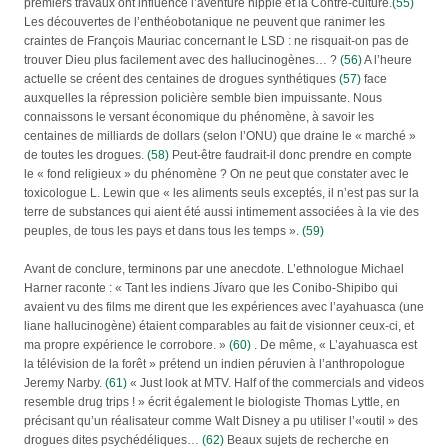
premiers travaux ont influencé l’aventure hippie et la Contre-culture.
(55)
Les découvertes de l’enthéobotanique ne peuvent que ranimer les
craintes de François Mauriac concernant le LSD : ne risquait-on pas de
trouver Dieu plus facilement avec des hallucinogènes… ?
(56)
A l’heure
actuelle se créent des centaines de drogues synthétiques
(57)
face
auxquelles la répression policière semble bien impuissante. Nous
connaissons le versant économique du phénomène, à savoir les
centaines de milliards de dollars (selon l’ONU) que draine le « marché »
de toutes les drogues.
(58)
Peut-être faudrait-il donc prendre en compte
le « fond religieux » du phénomène ? On ne peut que constater avec le
toxicologue L. Lewin que « les aliments seuls exceptés, il n’est pas sur la
terre de substances qui aient été aussi intimement associées à la vie des
peuples, de tous les pays et dans tous les temps ».
(59)
Avant de conclure, terminons par une anecdote. L’ethnologue Michael
Harner raconte : « Tant les indiens Jívaro que les Conibo-Shipibo qui
avaient vu des films me dirent que les expériences avec l’ayahuasca (une
liane hallucinogène) étaient comparables au fait de visionner ceux-ci, et
ma propre expérience le corrobore. »
(60)
. De même, « L’ayahuasca est
la télévision de la forêt » prétend un indien péruvien à l’anthropologue
Jeremy Narby.
(61)
« Just look at MTV. Half of the commercials and videos
resemble drug trips ! » écrit également le biologiste Thomas Lyttle, en
précisant qu’un réalisateur comme Walt Disney a pu utiliser l’«outil » des
drogues dites psychédéliques…
(62)
Beaux sujets de recherche en