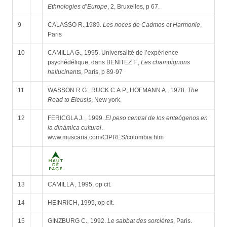
Ethnologies d’Europe
, 2, Bruxelles, p 67.
9
CALASSO R.,1989.
Les noces de Cadmos et Harmonie
,
Paris
10
CAMILLA G., 1995. Universalité de l’expérience
psychédélique, dans BENITEZ F.,
Les champignons
hallucinants
, Paris, p 89-97
11
WASSON R.G., RUCK C.A.P., HOFMANN A., 1978.
The
Road to Eleusis
, New york.
12
FERICGLA J. , 1999.
El peso central de los enteógenos en
la dinámica cultural
.
www.muscaria.com/CIPRES/colombia.htm
13
CAMILLA , 1995, op cit.
14
HEINRICH, 1995, op cit.
15
GINZBURG C., 1992.
Le sabbat des sorcières
, Paris.