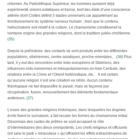
chtonien. Au Paléolithique Supérieur, les hommes auraient déjà
expérimenté visions extatiques et transe, bref des états d’une conscience
altérée dont Clottes définit 3 stades universels car appartenant au
fonctionnement du système nerveux humain ; bien que le contenu
hallucinatoire soit relatif à la culture. Le chamanisme constituerait la
lointaine origine des grandes religions, dont la tradition judéo-chrétienne.
(35)
Depuis la préhistoire, des contacts se sont produits entre les différentes
populations, sibériennes, centre-asiatiques, proche-orientales,…
(36)
Plus
tard, il y eut des rencontres entre Indo-européens et Sibériens, des
influences indo-iraniennes et mésopotamiennes en Asie Centrale, des
relations entre la Chine et l’Orient hellénistique, etc… Il est certain
qu’aucune religion n’est une création ex nihilo. Aucun contenu
théologique ne fait disparaître le passé, mais se façonne par
récupération, fusion, renouvellement des éléments fondamentaux
antérieurs.
(37)
L’essor des grandes religions historiques, dans lesquelles les dogmes
écrits fixent le surnaturel, a fait reculer les formes du chamanisme initial.
Désormais des castes de prêtres se sont accaparé le rôle
d’intermédiaires des dieux omnipotents. Les chefs religieux et officiants
ont saisi le parti « miraculeux » qu’offraient les effets extraordinaires de