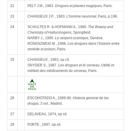
22
PELT J.M., 1983.
Drogues et plantes magiques
, Paris.
23
CHANGEUX J.P. , 1983.
L’homme neuronal
, Paris, p 198.
24
SCHULTES R. & HOFMANN A., 1980.
The Botany and
Chemistry of Hallucinogens
, Springfield.
NARBY J., 1995.
Le serpent cosmique
, Genève.
ROSENZWEIG M .,1998.
Les drogues dans l’histoire entre
remède et poison
, Paris.
25
CHANGEUX , 1983, op cit.
SNYDER S., 1987.
Les drogues et le cerveau. Utilité et
méfaits des médicaments du cerveau
, Paris
26
ESCOHOTADO A., 1989-90.
Historia general de las
drogas
, 3 vol., Madrid.
27
DELAVEAU, 1974, op cit.
28
FORTE , 1997, op cit.