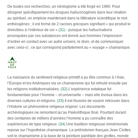
De toutes ces recherches, un néologisme a été forgé en 1980. Pour
désigner spécifiquement les drogues hallucinogènes dans leur relation
au spirituel, on emploie maintenant dans la littérature scientifique le mot
enthéogènes ; il est formé de 2 racines grecques signifiant « qui produit le
divin/dieu à l’intérieur de soi »
(31)
- puisque les hallucinations
provoquées par ces substances ont donné aux hommes l’impression
d’entrer en contact avec un autre univers, le divin, et de communiquer
avec celui-ci ; ce qui correspond parfaitement au « voyage » chamanique.
La naissance du sentiment religieux primitif a pu être commun à l’Asie,
l’Europe et les Amériques via un chamanisme qui fut refoulé ensuite par
les religions institutionnalisées.
(32)
L’expérience extatique fut
fondamentale pour l’homme – et universelle – mais elle évolua dans les
diverses cultures et religions.
(33)
Il est illusoire de vouloir retrouver dans
l’Histoire un phénomène religieux originel. Les documents
archéologiques ne remontent qu’au Paléolithique final. Pourtant durant
des centaines de milliers d’années l’homme a pu connaître des
expériences de type religieux.
(34)
Une tradition religieuse immémoriale
repose sur l’hypothèse chamanique. Le préhistorien français Jean Clottes
voit le chamanisme à la base de la peinture pariétale des grottes, monde