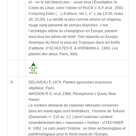
et – on le sait depuis peu – aussi sous l’Eucalyptus, le
Cèdre du Liban, voire l’olivier (cf RUCK C.A.P. et al , 2001.
Conjuring Eden (…),
Entheos
, Vol 1, n° 1, pp 13-50, notes
30, 32,50). La variété la plus connue arbore un chapeau
rouge sang parsemé de verrues blanches : c’est
l’archétype même du champignon en Europe, présent
sous tous les arbres de Noël. Très répandu en Europe,
Amérique du Nord et sous les Tropiques dans les forêts
d’altitude. cf SCHULTES R. & HOFMANN A., 1993.
Les
plantes des dieux
, Paris, rééd.
8
DELAVEAU P.,1974.
Plantes agressives et poisons
végétaux
, Paris.
WASSON R.G. et al.,1986.
Persephone’s Quest,
New
Haven.
Le contenu stomacal de cadavres retrouvés conservés
dans les marécages sont révélateurs ; l’homme de Tollund
(Danemark +/- 210 av. J.C.) dont l’estomac contient
essentiellement des « mauvaises » herbes - cf FECHNER
K. 1992. Le pain avant l’histoire : un bilan archéologique et
palethnologique pour le Nord-ouest de l’Europe,