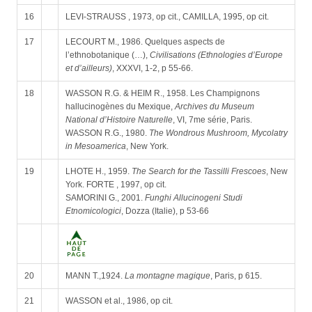
16
LEVI-STRAUSS , 1973, op cit., CAMILLA, 1995, op cit.
17
LECOURT M., 1986. Quelques aspects de
l’ethnobotanique (…),
Civilisations (Ethnologies d’Europe
et d’ailleurs)
, XXXVI, 1-2, p 55-66.
18
WASSON R.G. & HEIM R., 1958. Les Champignons
hallucinogènes du Mexique,
Archives du Museum
National d’Histoire Naturelle
, VI, 7me série, Paris.
WASSON R.G., 1980.
The Wondrous Mushroom, Mycolatry
in Mesoamerica
, New York.
19
LHOTE H., 1959.
The Search for the Tassilli Frescoes
, New
York. FORTE , 1997, op cit.
SAMORINI G., 2001.
Funghi Allucinogeni Studi
Etnomicologici
, Dozza (Italie), p 53-66
20
MANN T.,1924.
La montagne magique
, Paris, p 615.
21
WASSON et al., 1986, op cit.