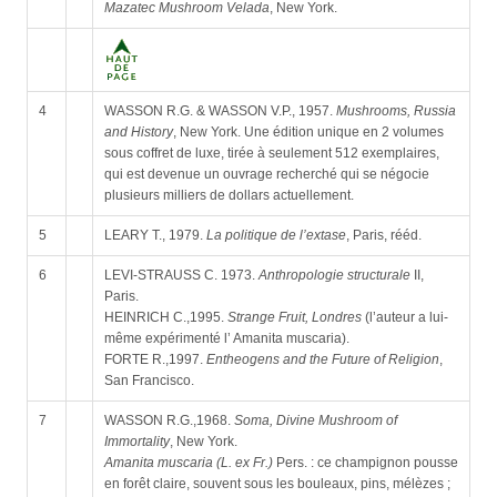
Mazatec Mushroom Velada
, New York.
4
WASSON R.G. & WASSON V.P., 1957.
Mushrooms, Russia
and History
, New York. Une édition unique en 2 volumes
sous coffret de luxe, tirée à seulement 512 exemplaires,
qui est devenue un ouvrage recherché qui se négocie
plusieurs milliers de dollars actuellement.
5
LEARY T., 1979.
La politique de l’extase
, Paris, rééd.
6
LEVI-STRAUSS C. 1973.
Anthropologie structurale
II,
Paris.
HEINRICH C.,1995.
Strange Fruit, Londres
(l’auteur a lui-
même expérimenté l’ Amanita muscaria).
FORTE R.,1997.
Entheogens and the Future of Religion
,
San Francisco.
7
WASSON R.G.,1968.
Soma, Divine Mushroom of
Immortality
, New York.
Amanita muscaria (L. ex Fr.)
Pers. : ce champignon pousse
en forêt claire, souvent sous les bouleaux, pins, mélèzes ;