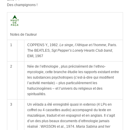
Des champignons !
Notes de l'auteur
1
COPPENS Y., 1982.
Le singe, l’Afrique et l’homme
, Paris.
The BEATLES,
Sgt Pepper’s Lonely Hearts Club band
,
EMI, 1967
2
Née de l’ethnologie , plus précisément de l’ethno-
mycologie, cette branche étudie les rapports existant entre
les substances psychotropes (c’est-à-dire qui modifient
l’activité mentale) – plus particulièrement les
hallucinogènes – et l’univers du religieux et des
spiritualités.
3
Un
vélada
a été enregistré quasi in extenso (4 LPs en
coffret ou 4 cassettes audio) accompagné du texte en
mazatèque, traduit et en espagnol et en anglais. Il s’agit
d’un des plus beaux documents d’ethnologie jamais
réalisé : WASSON et al., 1974.
Maria Sabina and her