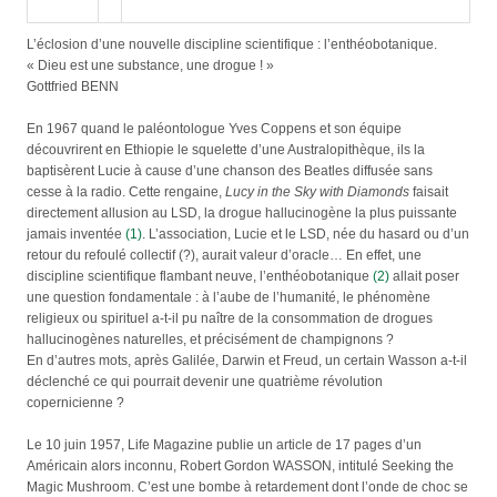
L’éclosion d’une nouvelle discipline scientifique : l’enthéobotanique.
« Dieu est une substance, une drogue ! »
Gottfried BENN
En 1967 quand le paléontologue Yves Coppens et son équipe
découvrirent en Ethiopie le squelette d’une Australopithèque, ils la
baptisèrent Lucie à cause d’une chanson des Beatles diffusée sans
cesse à la radio. Cette rengaine,
Lucy in the Sky with Diamonds
faisait
directement allusion au LSD, la drogue hallucinogène la plus puissante
jamais inventée
(1)
. L’association, Lucie et le LSD, née du hasard ou d’un
retour du refoulé collectif (?), aurait valeur d’oracle… En effet, une
discipline scientifique flambant neuve, l’enthéobotanique
(2)
allait poser
une question fondamentale : à l’aube de l’humanité, le phénomène
religieux ou spirituel a-t-il pu naître de la consommation de drogues
hallucinogènes naturelles, et précisément de champignons ?
En d’autres mots, après Galilée, Darwin et Freud, un certain Wasson a-t-il
déclenché ce qui pourrait devenir une quatrième révolution
copernicienne ?
Le 10 juin 1957, Life Magazine publie un article de 17 pages d’un
Américain alors inconnu, Robert Gordon WASSON, intitulé Seeking the
Magic Mushroom. C’est une bombe à retardement dont l’onde de choc se