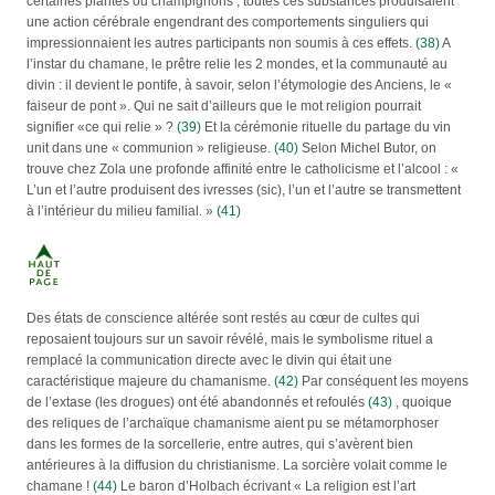
certaines plantes ou champignons ; toutes ces substances produisaient
une action cérébrale engendrant des comportements singuliers qui
impressionnaient les autres participants non soumis à ces effets.
(38)
A
l’instar du chamane, le prêtre relie les 2 mondes, et la communauté au
divin : il devient le pontife, à savoir, selon l’étymologie des Anciens, le «
faiseur de pont ». Qui ne sait d’ailleurs que le mot religion pourrait
signifier «ce qui relie » ?
(39)
Et la cérémonie rituelle du partage du vin
unit dans une « communion » religieuse.
(40)
Selon Michel Butor, on
trouve chez Zola une profonde affinité entre le catholicisme et l’alcool : «
L’un et l’autre produisent des ivresses (sic), l’un et l’autre se transmettent
à l’intérieur du milieu familial. »
(41)
Des états de conscience altérée sont restés au cœur de cultes qui
reposaient toujours sur un savoir révélé, mais le symbolisme rituel a
remplacé la communication directe avec le divin qui était une
caractéristique majeure du chamanisme.
(42)
Par conséquent les moyens
de l’extase (les drogues) ont été abandonnés et refoulés
(43)
, quoique
des reliques de l’archaïque chamanisme aient pu se métamorphoser
dans les formes de la sorcellerie, entre autres, qui s’avèrent bien
antérieures à la diffusion du christianisme. La sorcière volait comme le
chamane !
(44)
Le baron d’Holbach écrivant « La religion est l’art