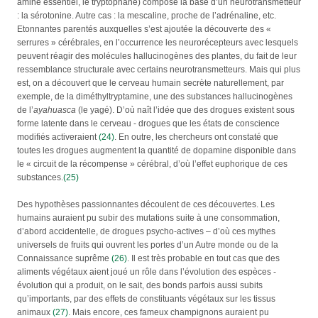
aminé essentiel, le tryptophane) compose la base d’un neurotransmetteur
: la sérotonine. Autre cas : la mescaline, proche de l’adrénaline, etc.
Etonnantes parentés auxquelles s’est ajoutée la découverte des «
serrures » cérébrales, en l’occurrence les neurorécepteurs avec lesquels
peuvent réagir des molécules hallucinogènes des plantes, du fait de leur
ressemblance structurale avec certains neurotransmetteurs. Mais qui plus
est, on a découvert que le cerveau humain secrète naturellement, par
exemple, de la diméthyltryptamine, une des substances hallucinogènes
de l’
ayahuasca
(le yagé). D’où naît l’idée que des drogues existent sous
forme latente dans le cerveau - drogues que les états de conscience
modifiés activeraient
(24)
. En outre, les chercheurs ont constaté que
toutes les drogues augmentent la quantité de dopamine disponible dans
le « circuit de la récompense » cérébral, d’où l’effet euphorique de ces
substances.
(25)
Des hypothèses passionnantes découlent de ces découvertes. Les
humains auraient pu subir des mutations suite à une consommation,
d’abord accidentelle, de drogues psycho-actives – d’où ces mythes
universels de fruits qui ouvrent les portes d’un Autre monde ou de la
Connaissance suprême
(26)
. Il est très probable en tout cas que des
aliments végétaux aient joué un rôle dans l’évolution des espèces -
évolution qui a produit, on le sait, des bonds parfois aussi subits
qu’importants, par des effets de constituants végétaux sur les tissus
animaux
(27)
. Mais encore, ces fameux champignons auraient pu