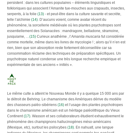
persistent : dans les cultures populaires – éléments linguistiques et
folkloriques qui associent l’Amanite tue-mouches aux crapauds, insectes,
serpents, à la folie
(13)
- et peut-être dans la culture savante et secrète,
telle l’alchimie
(14)
. D’aucuns voient, comme avatar récent du
phénomène, la sorcellerie médiévale où les plantes psychotropes sont
essentiellement des Solanacées : mandragore, belladone, stramoine,
jusquiame, …
(15)
Curieux anathème , l’
Amanita muscaria
fut considérée
comme mortelle, même dans les livres de mycologie ! ; alors qu’il n’en est
rien, bien que son absorption reste fortement déconseillée car sa
consommation réclame des techniques de préparation spécifiques. Un
psychotrope naturel condense une très longue recherche empirique et
expérimentale de ses anciens « initiés ».
Le même culte a atteint le Nouveau Monde il y a quelque 15 000 ans par
le détroit de Behring. Le chamanisme des Amériques dérive du modèle
des chasseurs paléo-sibériens
(16)
et l’usage des plantes psychotropes
dans le chamanisme américain est un héritage paléolithique du Vieux
Continent
(17)
. Wasson et ses collaborateurs étudient exhaustivement le
phénomène des champignons hallucinogènes méso-américains
(Mexique, etc), surtout les psilocybes
(18)
. En nahuatl, une langue