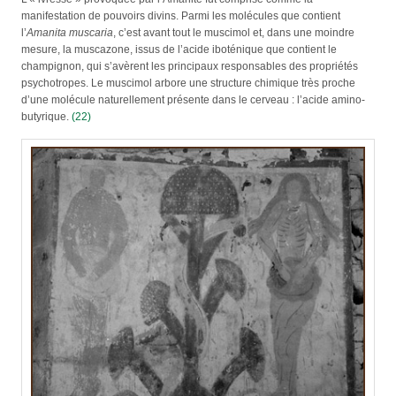
manifestation de pouvoirs divins. Parmi les molécules que contient
l’
Amanita muscaria
, c’est avant tout le muscimol et, dans une moindre
mesure, la muscazone, issus de l’acide iboténique que contient le
champignon, qui s’avèrent les principaux responsables des propriétés
psychotropes. Le muscimol arbore une structure chimique très proche
d’une molécule naturellement présente dans le cerveau : l’acide amino-
butyrique.
(22)