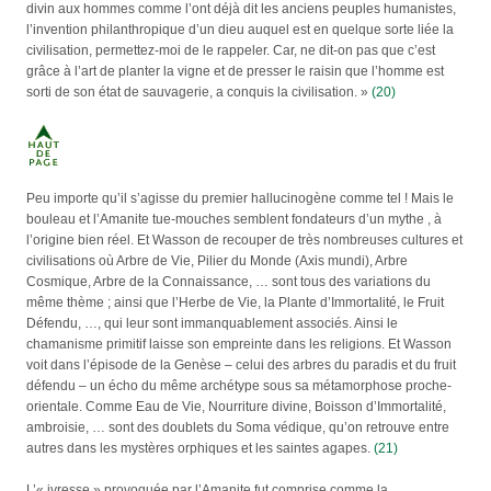
divin aux hommes comme l’ont déjà dit les anciens peuples humanistes,
l’invention philanthropique d’un dieu auquel est en quelque sorte liée la
civilisation, permettez-moi de le rappeler. Car, ne dit-on pas que c’est
grâce à l’art de planter la vigne et de presser le raisin que l’homme est
sorti de son état de sauvagerie, a conquis la civilisation. »
(20)
Peu importe qu’il s’agisse du premier hallucinogène comme tel ! Mais le
bouleau et l’Amanite tue-mouches semblent fondateurs d’un mythe , à
l’origine bien réel. Et Wasson de recouper de très nombreuses cultures et
civilisations où Arbre de Vie, Pilier du Monde (Axis mundi), Arbre
Cosmique, Arbre de la Connaissance, … sont tous des variations du
même thème ; ainsi que l’Herbe de Vie, la Plante d’Immortalité, le Fruit
Défendu, …, qui leur sont immanquablement associés. Ainsi le
chamanisme primitif laisse son empreinte dans les religions. Et Wasson
voit dans l’épisode de la Genèse – celui des arbres du paradis et du fruit
défendu – un écho du même archétype sous sa métamorphose proche-
orientale. Comme Eau de Vie, Nourriture divine, Boisson d’Immortalité,
ambroisie, … sont des doublets du Soma védique, qu’on retrouve entre
autres dans les mystères orphiques et les saintes agapes.
(21)
L’« ivresse » provoquée par l’Amanite fut comprise comme la