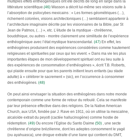
multiples effets enthéogéniques ont été décrits de long en large dans la
littérature scientifique.
(46)
Wasson a décrit lui-même ses visions suite à
l’absorption de psilocybes mexicains : « Les formes géométriques (…),
richement colorées, visions architectoniques (…) semblaient appartenir à
l’architecture imaginaire décrite par les visionnaires de la Bible, par St
Jean de Patmos, (…) », etc. L’étude de la mystique - chrétienne,
bouddhique, ou autres - montre clairement une similitude de l’expérience
enthéogénique avec l’état mystique transcendantal.
(47)
En effet, les
enthéogènes produisent des expériences considérées comme hautement
religieuses et spirituelles par ceux qui les vivent. « Dans ma vie les plus
importantes étapes de mon développement spirituel ont eu lieu suite à
des expériences de consommation d’enthéogènes », écrit T.B. Roberts,
qui plaide ensuite pour que les parents initient leurs enfants (au stade
adulte) à « célébrer le sacrement » (sic), en l’occurrence à consommer
des enthéogènes.
(48)
On peut ainsi envisager la situation des enthéogènes dans notre monde
contemporain comme une forme de retour du refoulé. Cela se manifeste
par leur présence effective dans des religions. De la Native American
Church, aux USA, fondée par J. Rave en 1911, où on utilise la mescaline,
alcaloïde extrait du peyotl (cactée hallucinogène) comme hostie de
rédemption.
(49)
Ou encore l’Eglise du Santo Daime
(50)
, une secte
chrétienne d’origine brézilienne, dont les adeptes consomment le yagé
(ou ayahuasca), une drogue extraite d’une liane qui contient du DMT,