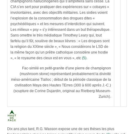
champignons hallucinogènes qui s’amplifiera sans cesse. La
CIA s’en sert pour pratiquer des expériences sur « cobayes »
involontaires, avec des objectifs militaires. Les sixties voient
l’explosion de la consommation des drogues dites «
psychédéliques » et les mesures d’interdiction qui suivent.
Les milieux « psy » s’y intéressent dans un but thérapeutique.
Sans omettre le très médiatique Timothey Leary qui, tout
farfelu qu’il fût, soulève de beaux lièvres : « Les drogues sont
la religion du XXIme siècle », « Nous considérons le LSD de
la même façon qu’un prêtre catholique considère une hostie
», « le royaume des cieux est en vous », etc
(5)
.
Fac-similé en petit-granite d'une pierre de champignon
(mushroom stone) représentant probablement la divinité
méso-américaine Tlalloc ; début de la période classique de la
civilisation Maya des Hautes TErres (300 à 600 après J.-C.)
(scupture de Corine Dujardin, original au Rietberg Museum-
Zurich).
Dix ans plus tard, R.G. Wasson expose une de ses thèses les plus