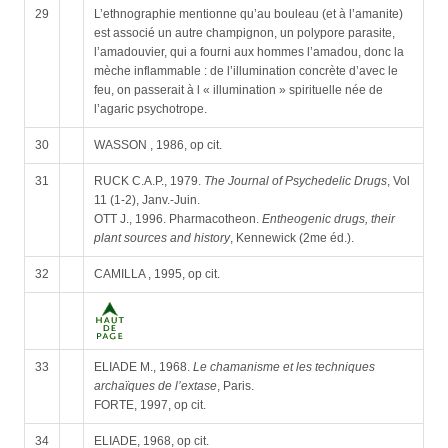
29
L’ethnographie mentionne qu’au bouleau (et à l’amanite)
est associé un autre champignon, un polypore parasite,
l’amadouvier, qui a fourni aux hommes l’amadou, donc la
mèche inflammable : de l’illumination concrète d’avec le
feu, on passerait à l « illumination » spirituelle née de
l’agaric psychotrope.
30
WASSON , 1986, op cit.
31
RUCK C.A.P., 1979.
The Journal of Psychedelic Drugs
, Vol
11 (1-2), Janv.-Juin.
OTT J., 1996. Pharmacotheon.
Entheogenic drugs, their
plant sources and history
, Kennewick (2me éd.).
32
CAMILLA , 1995, op cit.
33
ELIADE M., 1968.
Le chamanisme et les techniques
archaïques de l’extase
, Paris.
FORTE, 1997, op cit.
34
ELIADE, 1968, op cit.