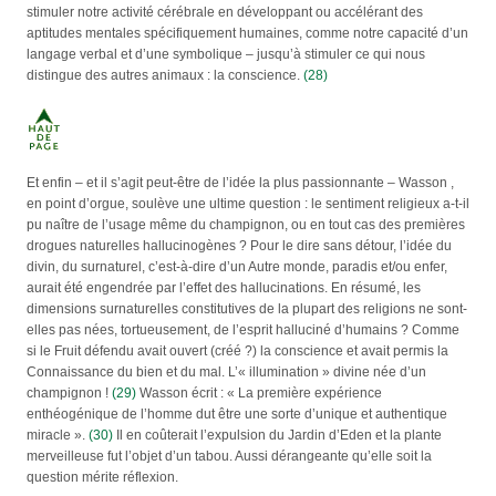
stimuler notre activité cérébrale en développant ou accélérant des
aptitudes mentales spécifiquement humaines, comme notre capacité d’un
langage verbal et d’une symbolique – jusqu’à stimuler ce qui nous
distingue des autres animaux : la conscience.
(28)
Et enfin – et il s’agit peut-être de l’idée la plus passionnante – Wasson ,
en point d’orgue, soulève une ultime question : le sentiment religieux a-t-il
pu naître de l’usage même du champignon, ou en tout cas des premières
drogues naturelles hallucinogènes ? Pour le dire sans détour, l’idée du
divin, du surnaturel, c’est-à-dire d’un Autre monde, paradis et/ou enfer,
aurait été engendrée par l’effet des hallucinations. En résumé, les
dimensions surnaturelles constitutives de la plupart des religions ne sont-
elles pas nées, tortueusement, de l’esprit halluciné d’humains ? Comme
si le Fruit défendu avait ouvert (créé ?) la conscience et avait permis la
Connaissance du bien et du mal. L’« illumination » divine née d’un
champignon !
(29)
Wasson écrit : « La première expérience
enthéogénique de l’homme dut être une sorte d’unique et authentique
miracle ».
(30)
Il en coûterait l’expulsion du Jardin d’Eden et la plante
merveilleuse fut l’objet d’un tabou. Aussi dérangeante qu’elle soit la
question mérite réflexion.