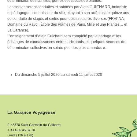
déterminaton des familles, genres et espèces de plantes.
UICHARD
Les sorties seront conduites et animées par Alain G
, botaniste
et pédagogue, connaisseur du site, et ayant à son actf plus de quinze ans
de conduite de stages et sortes pour des structures diverses (FRAPNA,
Domaine du Rayol, École des Plantes de Paris, Mille et une Plantes… et
La Garance).
L’enseignement d’Alain Guichard sera complété par le partage et les
échanges de connaissances entre partcipants, et quelques séances de
déterminaton collectves en soirée pour les plus « mordus ».
Du
dimanche 5 juillet 2020
au
samedi 11 juillet 2020
La Garance Voyageuse
F-48370 Saint Germain-de-Calberte
+ 33 4 66 45 94 10
Lundi (13h à 17h)