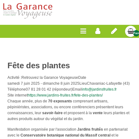
Pan
Vid
Fête des plantes
Activité :
Retrouvez la Garance Voyageuse
Date
samedi 7 juin 2025
-
dimanche 8 juin 2025
Lieu
Chavaniac-Lafayette (43)
Téléphone
07 81 28 01 42 (répondeur)
Email
info@jardinsfruites.fr
Site internet
https://www.jardins-fruites.fr/fete-des-plantes/
Chaque année, plus de
70 exposants
comprenant artisans,
pépiniéristes, associations, ou encore conférenciers présentent leurs
connaissances, leur
savoir-faire
et proposent à la
vente
leurs plantes et
autres produits autour du végétal et du jardin.
Manifestation organisée par l'association
Jardins fruités
en partenariat
avec le
Conservatoire botanique national du Massif central
et le