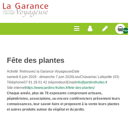
Pan
Vid
Fête des plantes
Activité :
Retrouvez la Garance Voyageuse
Date
samedi 6 juin 2026
-
dimanche 7 juin 2026
Lieu
Chavaniac Lafayette (43)
Téléphone
07 81 28 01 42 (répondeur)
Email
info@jardinsfruites.fr
Site internet
https://www.jardins-fruites.fr/fete-des-plantes/
Chaque année, plus de
78 exposants
comprenant artisans,
pépiniéristes, associations, ou encore conférenciers présentent leurs
connaissances, leur
savoir-faire
et proposent à la
vente
leurs plantes
et autres produits autour du végétal et du jardin.