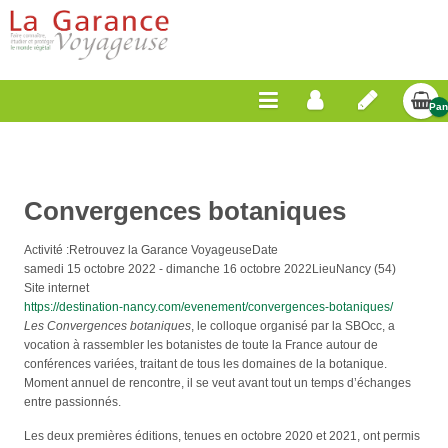
Pan
Vid
Convergences botaniques
Activité :
Retrouvez la Garance Voyageuse
Date
samedi 15 octobre 2022
-
dimanche 16 octobre 2022
Lieu
Nancy (54)
Site internet
https://destination-nancy.com/evenement/convergences-botaniques/
Les Convergences botaniques
, le colloque organisé par la SBOcc, a
vocation à rassembler les botanistes de toute la France autour de
conférences variées, traitant de tous les domaines de la botanique.
Moment annuel de rencontre, il se veut avant tout un temps d’échanges
entre passionnés.
Les deux premières éditions, tenues en octobre 2020 et 2021, ont permis