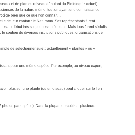
seaux et de plantes (niveau débutant du Biofotoquiz actuel).
 sciences de la nature même, tout en ayant une connaissance
rotège bien que ce que l’on connaît…
elle de leur canton : le Naturama. Ses représentants furent
tres au début très sceptiques et réticents. Mais tous furent séduits
 le soutien de diverses institutions publiques, organisations de
s simple de sélectionner sujet : actuellement « plantes » ou «
roissant pour une même espèce. Par exemple, au niveau expert,
voir plus sur une plante (ou un oiseau) peut cliquer sur le lien
photos par espèce). Dans la plupart des séries, plusieurs