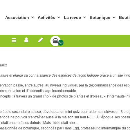
Association
Activités
La revue
Botanique
Bout
Panier
Vide
veaux
nature et élargir sa connaissance des espèces de façon ludique grâce à un site inn
servation passe, entre autres, au niveau individuel, par la (re)connaissance des es
communication et d’apprentissage incontournable.
cepts : à travers un grand choix de photos de plantes et d’oiseaux, l’internaute intér
école secondaire suisse, développa un mini-quiz pour aider ses élèves en Biologie 
èrent de ne pouvoir s’entraîner aussi à la maison sur leur PC… À l’époque, les possi
 était encore à ses débuts ! Mais l’idée était née…
ionnée de botanique, secondés par Hans Egg, professeur d’informatique du collèg