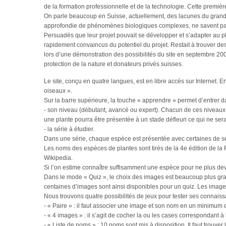
de la formation professionnelle et de la technologie. Cette premiè
On parle beaucoup en Suisse, actuellement, des lacunes du grand 
approfondie de phénomènes biologiques complexes, ne savent pas d
Persuadés que leur projet pouvait se développer et s’adapter au plu
rapidement convaincus du potentiel du projet. Restait à trouver des 
lors d’une démonstration des possibilités du site en septembre 200
protection de la nature et donateurs privés suisses.
Le site, conçu en quatre langues, est en libre accès sur Internet. E
oiseaux ».
Sur la barre supérieure, la touche « apprendre » permet d’entrer da
- son niveau (débutant, avancé ou expert). Chacun de ces niveaux
une plante pourra être présentée à un stade défleuri ce qui ne ser
- la série à étudier.
Dans une série, chaque espèce est présentée avec certaines de ses
Les noms des espèces de plantes sont tirés de la 4e édition de la F
Wikipedia.
Si l’on estime connaître suffisamment une espèce pour ne plus devoir
Dans le mode « Quiz », le choix des images est beaucoup plus gra
centaines d’images sont ainsi disponibles pour un quiz. Les image
Nous trouvons quatre possibilités de jeux pour tester ses connaiss
- « Paire » : il faut associer une image et son nom en un minimum
- « 4 images » : il s’agit de cocher la ou les cases correspondant à
- « Liste de noms » : 10 noms sont mis à disposition. Il faut trouve