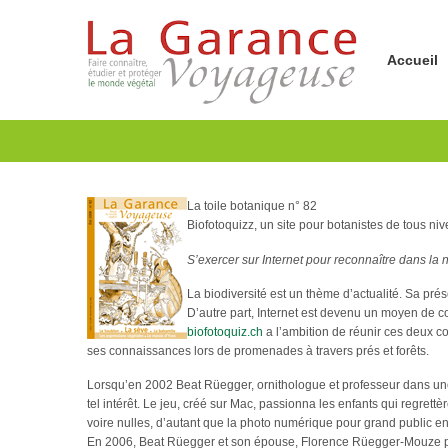
Accueil
La toile botanique n° 82
Biofotoquizz, un site pour botanistes de tous ni
S’exercer sur Internet pour reconnaître dans la 
La biodiversité est un thème d’actualité. Sa pré
D’autre part, Internet est devenu un moyen de 
biofotoquiz.ch
a l’ambition de réunir ces deux con
ses connaissances lors de promenades à travers prés et forêts.
Lorsqu’en 2002 Beat Rüegger, ornithologue et professeur dans une 
tel intérêt. Le jeu, créé sur Mac, passionna les enfants qui regrett
voire nulles, d’autant que la photo numérique pour grand public en
En 2006, Beat Rüegger et son épouse, Florence Rüegger-Mouze pass